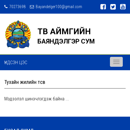
70273698
Bayandelger100@gmail.com
ТӨВ АЙМГИЙН
БАЯНДЭЛГЭР СУМ
ҮНДСЭН ЦЭС
Toggle
navigati
Тухайн жилийн төсөв
Мэдээлэл шинэчлэгдэж байна ...