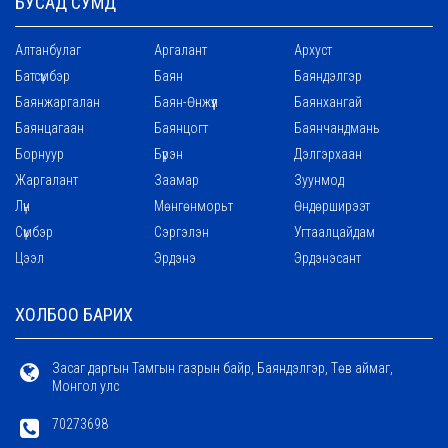
БУСАД СУМД
Алтанбулаг
Аргалант
Архуст
Батсүмбэр
Баян
Баяндэлгэр
Баянжаргалан
Баян-Өнжүүл
Баянхангай
Баянцагаан
Баянцогт
Баянчандмань
Борнуур
Бүрэн
Дэлгэрхаан
Жаргалант
Заамар
Зуунмод
Лүн
Мөнгөнморьт
Өндөрширээт
Сүмбэр
Сэргэлэн
Угтаалцайдам
Цээл
Эрдэнэ
Эрдэнэсант
ХОЛБОО БАРИХ
Засаг даргын Тамгын газрын байр, Баяндэлгэр, Төв аймаг,
Монгол улс
70273698