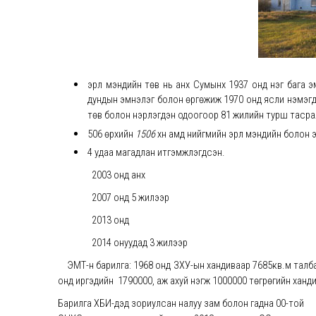
эрүүл мэндийн төв нь анх Сумынх 1937 онд нэг бага
дундын эмнэлэг болон өргөжиж 1970 онд ясли нэмэгд
төв болон нэрлэгдэн одоогоор 81 жилийн турш тасралт
506 өрхийн
1506
хүн амд нийгмийн эрүүл мэндийн болон 
4 удаа магадлан итгэмжлэгдсэн.
2003 онд анх
2007 онд 5 жилээр
2013 онд
2014 онуудад 3 жилээр
ЭМТ-н барилга: 1968 онд ЗХУ-ын хандиваар 7685кв.м талбай
онд иргэдийн 1790000, аж ахуй нэгж 1000000 төгрөгийн ханд
Барилга ХБИ-дэд зориулсан налуу зам болон гадна 00-той