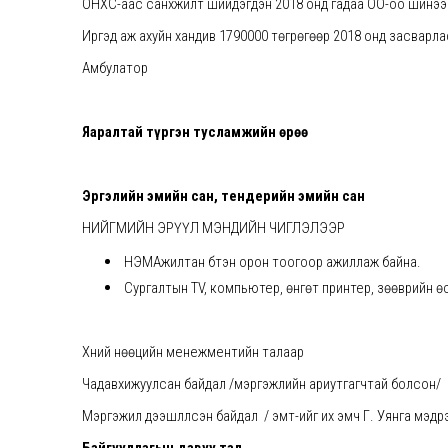
ОНХС-аас санхүүжилт шийдэгдэн 2018 онд гадаа ОО-оо шинээ
Иргэд аж ахуйн хандив 1790000 төгрөгөөр 2018 онд засварл
Амбулатор Стаци
Яаралтай түргэн тусламжийн өрөө
Эргэлийн эмийн сан, тендерийн эмийн сан
НИЙГМИЙН ЭРҮҮЛ МЭНДИЙН ЧИГЛЭЛЭЭР
НЭМАжилтан бүтэн орон тоогоор ажиллаж байна.
Сургалтын TV, компьютер, өнгөт принтер, зөөврийн өс
Хүний нөөцийн менежментийн талаар
Чадавхижуулсан байдал /мэргэжлийн ариутгагчтай болсон/
Мэргэжил дээшлүүлсэн байдал / эмт-ийг их эмч Г. Уянга мэд