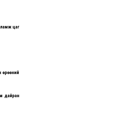
сламж цаг
н өрөөний
ам дайран