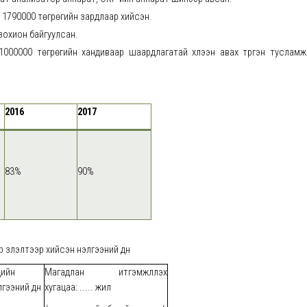
 1790000 төгрөгийн зардлаар хийсэн.
зохион байгуулсан.
1000000 төгрөгийн хандиваар шаардлагатай хүлээн авах түргэн туслам
2016
2017
83%
90%
 үзүүлэлтээр хийсэн үнэлгээний дүн
ийн
Магадлан итгэмжлүүлэх
лгээний дүн
хугацаа: ..... жил