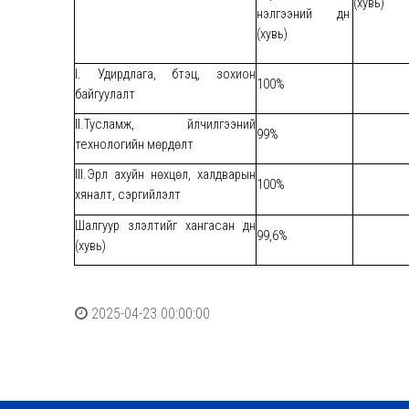
(хувь)
үнэлгээний дүн
(хувь)
I. Удирдлага, бүтэц, зохион
100%
байгуулалт
II.Тусламж, үйлчилгээний
99%
технологийн мөрдөлт
III.Эрүүл ахуйн нөхцөл, халдварын
100%
хяналт, сэргийлэлт
Шалгуур үзүүлэлтийг хангасан дүн
99,6%
(хувь)
2025-04-23 00:00:00