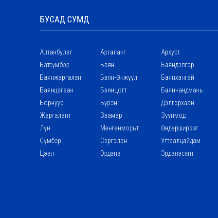
БУСАД СУМД
Алтанбулаг
Аргалант
Архуст
Батсүмбэр
Баян
Баяндэлгэр
Баянжаргалан
Баян-Өнжүүл
Баянхангай
Баянцагаан
Баянцогт
Баянчандмань
Борнуур
Бүрэн
Дэлгэрхаан
Жаргалант
Заамар
Зуунмод
Лүн
Мөнгөнморьт
Өндөрширээт
Сүмбэр
Сэргэлэн
Угтаалцайдам
Цээл
Эрдэнэ
Эрдэнэсант