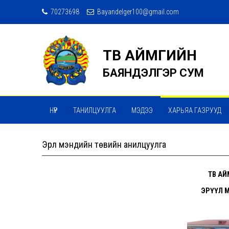
70273698
Bayandelger100@gmail.com
ТӨВ АЙМГИЙН
БАЯНДЭЛГЭР СУМ
НҮҮР
ТАНИЛЦУУЛГА
МЭДЭЭ
ХАРЬЯА ГАЗРУУД
Эрүүл мэндийн төвийн анилцуулга
ТӨВ А
ЭРҮҮЛ 