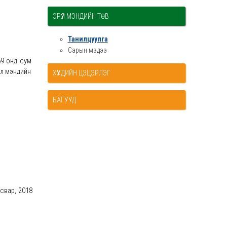
ЭРҮҮЛ МЭНДИЙН ТӨВ
Танилцуулга
Сарын мэдээ
69 онд сум
үл мэндийн
ХҮҮХДИЙН ЦЭЦЭРЛЭГ
БАГУУД
свар, 2018