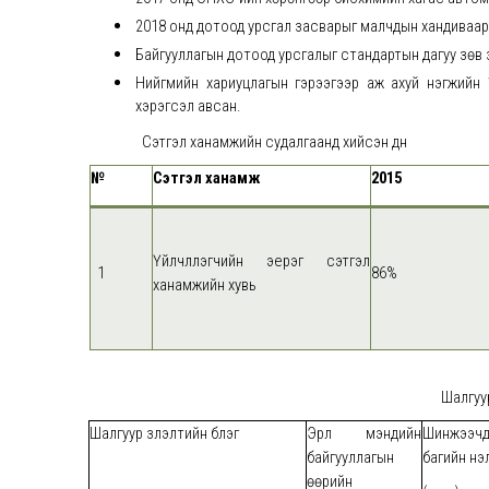
2018 онд дотоод урсгал засварыг малчдын хандиваар
Байгууллагын дотоод урсгалыг стандартын дагуу зөв 
Нийгмийн хариуцлагын гэрээгээр аж ахуй нэгжийн 
хэрэгсэл авсан.
Сэтгэл ханамжийн судалгаанд хийсэн дүн
№
Сэтгэл ханамж
2015
Үйлчлүүлэгчийн эерэг сэтгэл
1
86%
ханамжийн хувь
Шалгуур
Шалгуур үзүүлэлтийн бүлэг
Эрүүл мэндийн
Шинжээчд
байгууллагын
багийн үнэ
өөрийн