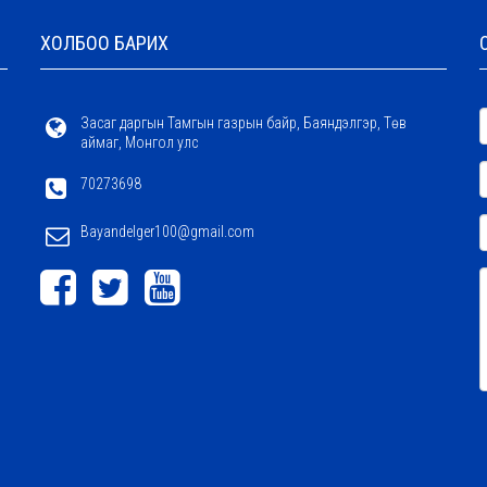
ХОЛБОО БАРИХ
Засаг даргын Тамгын газрын байр, Баяндэлгэр, Төв
аймаг, Монгол улс
70273698
Bayandelger100@gmail.com