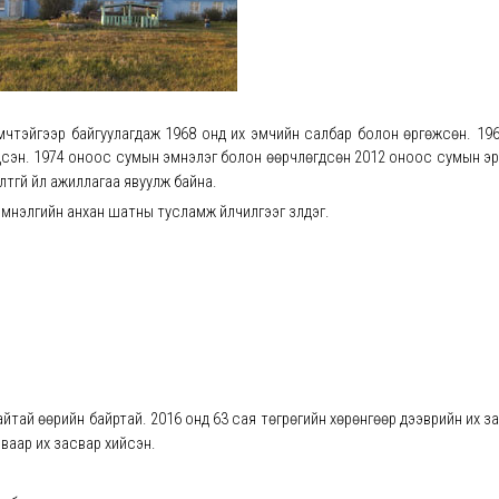
 эмчтэйгээр байгуулагдаж 1968 онд их эмчийн салбар болон өргөжсөн. 19
сэн. 1974 оноос сумын эмнэлэг болон өөрчлөгдсөн 2012 оноос сумын эрү
гүй үйл ажиллагаа явуулж байна.
эмнэлгийн анхан шатны тусламж үйлчилгээг үзүүлдэг.
тай өөрийн байртай. 2016 онд 63 сая төгрөгийн хөрөнгөөр дээврийн их за
иваар их засвар хийсэн.