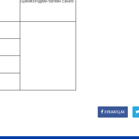
/шинжээчдийн багийн санал/
ХУВААЛЦАХ