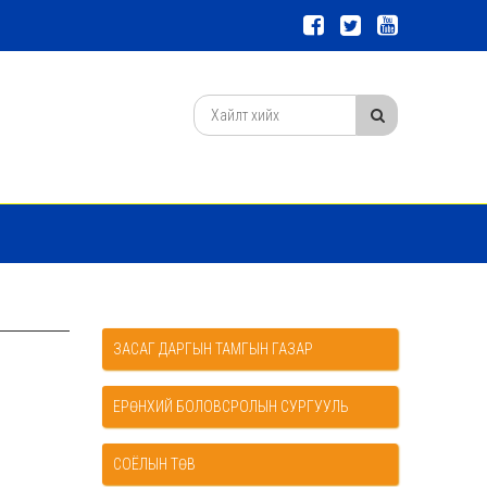
ЗАСАГ ДАРГЫН ТАМГЫН ГАЗАР
ЕРӨНХИЙ БОЛОВСРОЛЫН СУРГУУЛЬ
СОЁЛЫН ТӨВ