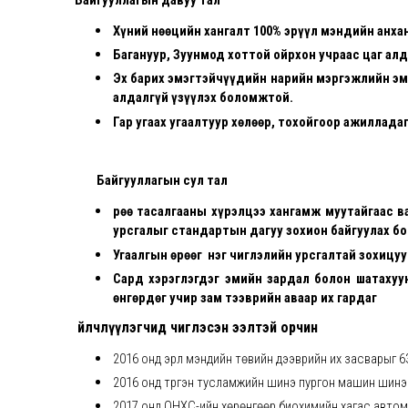
Байгууллагын давуу тал
Хүний нөөцийн хангалт 100% эрүүл мэндийн анха
Багануур, Зуунмод хоттой ойрхон учраас цаг ал
Эх барих эмэгтэйчүүдийн нарийн мэргэжлийн эмч
алдалгүй үзүүлэх боломжтой.
Гар угаах угаалтуур хөлөөр, тохойгоор ажилладаг
Байгууллагын сул тал
Өрөө тасалгааны хүрэлцээ хангамж муутайгаас 
урсгалыг стандартын дагуу зохион байгуулах б
Угаалгын өрөөг нэг чиглэлийн урсгалтай зохицу
Сард хэрэглэгдэг эмийн зардал болон шатахуу
өнгөрдөг учир зам тээврийн аваар их гардаг
Үйлчлүүлэгчид чиглэсэн ээлтэй орчин
2016 онд эрүүл мэндийн төвийн дээврийн их засварыг 6
2016 онд түргэн тусламжийн шинэ пургон машин шинэ
2017 онд ОНХС-ийн хөрөнгөөр биохимийн хагас автом