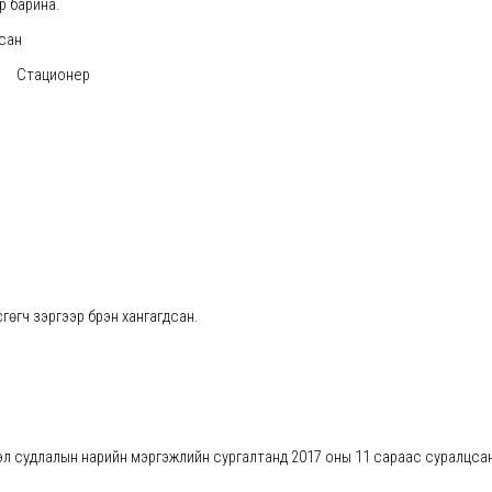
р барина.
асан
онер
гөгч зэргээр бүрэн хангагдсан.
рэл судлалын нарийн мэргэжлийн сургалтанд 2017 оны 11 сараас суралцса