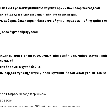
н шатны тусламж үйлчилгээ үзүүлэх орчин нөхцлөөр хангагдсан.
далгүй дээд шатлалын эмнэлгийн тусламж авдаг.
, эх барих бакалаврын бага эмчтэй учир төрөх эмэгтэйчүүдийн ту
, өрөө бүрт байрлуулсан.
вакцины, ариутгалын өрөө, эмнэлгийн эмийн сан, чийрэгжүүлэлтий
оломжгүй.
улах боломж муутай байна.
ны зардал хүрэлцдэггүй / орон нутгийн болон олон улсын төв з
3 сая төгрөгний зардлаар хийсэн.
эр авсан.
ат анализатор аппарат, ЭКГ-ийн аппарат шинээр авсан.