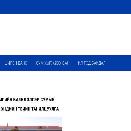
ШИЛЭН ДАНС
СУМ ХӨГЖҮҮЛЭХ САН
ИЛ ТОД БАЙДАЛ
ЙМГИЙН
БАЯНДЭЛГЭР СУМЫН
МЭНДИЙН ТӨВИЙН
ТАНИЛЦУУЛГА